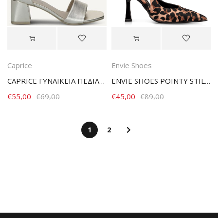
Caprice
Envie Shoes
CAPRICE ΓΥΝΑΙΚΕΙΑ ΠΕΔΙΛΑ LT.GOLD METAL.
ENVIE SHOES POINTY STILETTO PUMPS E02-22081-97 ΛΕΟΠΑΡ
€
55,00
€
69,00
€
45,00
€
89,00
1
2