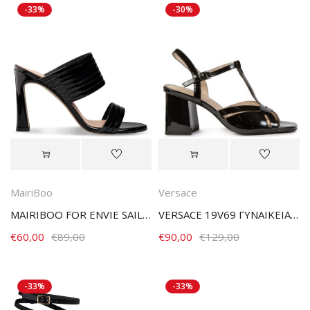
-33%
-30%
MairiBoo
Versace
MAIRIBOO FOR ENVIE SAILOR MULE 2.0 M03-23983-34 BLACK
VERSACE 19V69 ΓΥΝΑΙΚΕΙΑ ΠΕΔΙΛΑ 4Η1052-854 ΜΑΥΡΑ
€
60,00
€
89,00
€
90,00
€
129,00
-33%
-33%