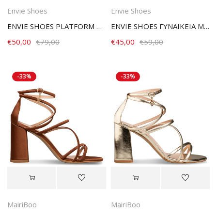
Envie Shoes
Envie Shoes
ENVIE SHOES PLATFORM HEEL SANDALS E83-23048-13 ROSE GOLD
ENVIE SHOES ΓΥΝΑΙΚΕΙΑ MID-HEEL SANDALS E83-23047-28 ΚΑΦΕ
€
50,00
€
79,00
€
45,00
€
59,00
-33%
-33%
MairiBoo
MairiBoo