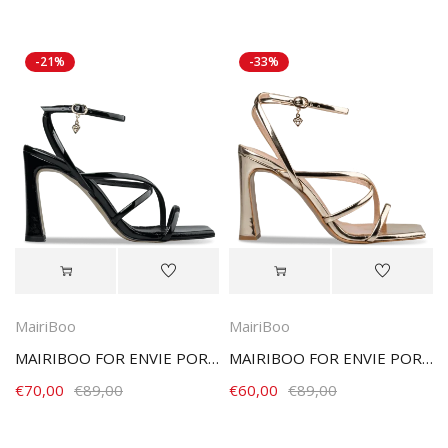
-21%
-33%
MairiBoo
MairiBoo
MAIRIBOO FOR ENVIE PORTOFINO M03-21884-34 BLACK
MAIRIBOO FOR ENVIE PORTOFINO M03-21884-59 GOLD
€
70,00
€
89,00
€
60,00
€
89,00