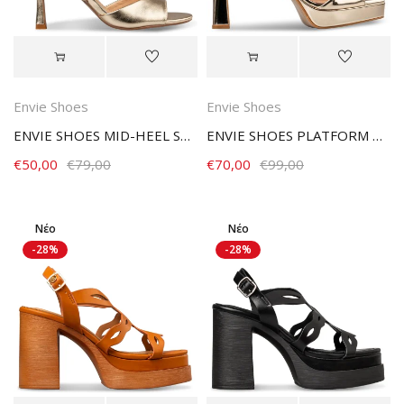
Envie Shoes
Envie Shoes
ENVIE SHOES MID-HEEL SANDALS E83-23053-59 GOLD
ENVIE SHOES PLATFORM HEEL SANDALS E02-23740-59 GOLD
€
50,00
€
79,00
€
70,00
€
99,00
Νέο
Νέο
-28%
-28%