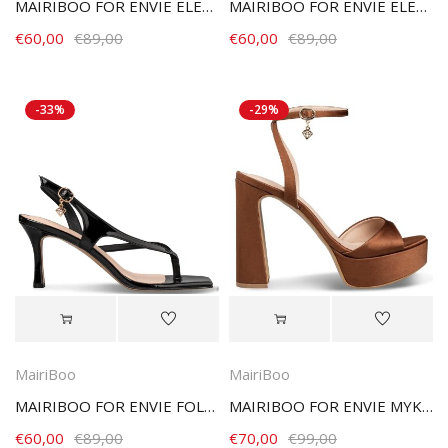
MAIRIBOO FOR ENVIE ELECTRICITY M03-23986-28 BROWN
MAIRIBOO FOR ENVIE ELECTRICITY M03-23986-59 GOLD
€
60,00
€
89,00
€
60,00
€
89,00
-33%
-29%
MairiBoo
MairiBoo
MAIRIBOO FOR ENVIE FOLEGANDROS M03-23973-34 BLACK
MAIRIBOO FOR ENVIE MYKONOS M03-23990-28 BROWN
€
60,00
€
89,00
€
70,00
€
99,00