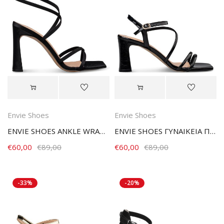
Envie Shoes
Envie Shoes
ENVIE SHOES ANKLE WRAP HEELS E02-23722-34 BLACK
ENVIE SHOES ΓΥΝΑΙΚΕΙΑ ΠΕΔΙΛΑ E02-23703-34 ΜΑΥΡΑ
€
60,00
€
89,00
€
60,00
€
89,00
-33%
-20%