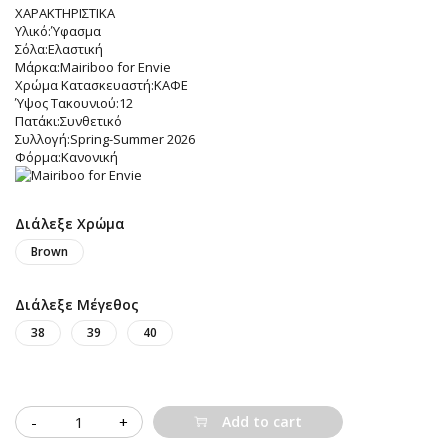
ΧΑΡΑΚΤΗΡΙΣΤΙΚΑ
Υλικό:Ύφασμα
Σόλα:Ελαστική
Μάρκα:Mairiboo for Envie
Χρώμα Κατασκευαστή:ΚΑΦΕ
Ύψος Τακουνιού:12
Πατάκι:Συνθετικό
Συλλογή:Spring-Summer 2026
Φόρμα:Κανονική
Διάλεξε Χρώμα
Brown
Διάλεξε Μέγεθος
38
39
40
Quantity
Add to cart