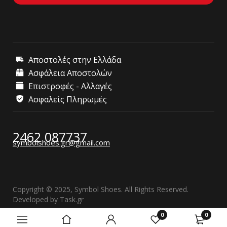
Αποστολές στην Ελλάδα
Ασφάλεια Αποστολών
Επιστροφές - Αλλαγές
Ασφαλείς Πληρωμές
2462 087737
symbolshoes.gr@gmail.com
Copyright © 2025, Symbol Shoes. All Rights Reserved.
Developed by
Task.gr
0
0