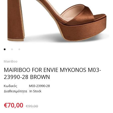
MairiBoo
MAIRIBOO FOR ENVIE MYKONOS M03-
23990-28 BROWN
Κωδικός
M03-23990-28
Διαθεσιμότητα
In Stock
€
70,00
€
99,00