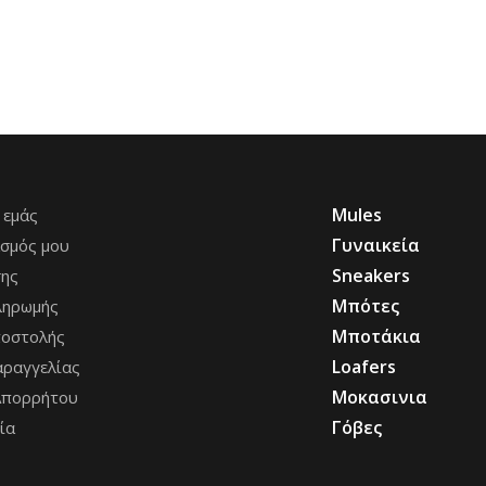
Mules
 εμάς
Γυναικεία
σμός μου
Sneakers
σης
Μπότες
ληρωμής
Μποτάκια
ποστολής
Loafers
ραγγελίας
Μοκασινια
Απορρήτου
Γόβες
ία