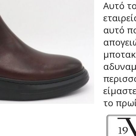
Αυτό τ
εταιρεί
αυτό π
απογειώ
μποτακι
αδυναμ
περισσ
είμαστε
το πρωί