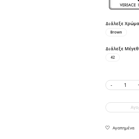
Διάλεξε Χρώμ
Brown
Διάλεξε Μέγεθ
42
Quantity
Αγο