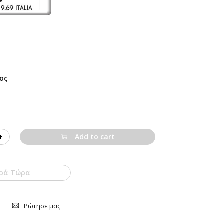
α
ος
Add to cart
ρά Τώρα
Ρώτησε μας