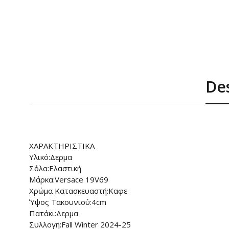
Des
ΧΑΡΑΚΤΗΡΙΣΤΙΚΑ
Υλικό:Δερμα
Σόλα:Ελαστική
Μάρκα:Versace 19V69
Χρώμα Κατασκευαστή:Καφε
Ύψος Τακουνιού:4cm
Πατάκι:Δερμα
Συλλογή:Fall Winter 2024-25