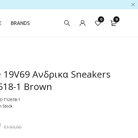
0
0
E
BRANDS
e 19V69 Ανδρικα Sneakers
618-1 Brown
O T12618-1
n Stock
0
€
159,00