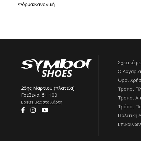
Φόρμα:Κανονική
Σχετικά με
Ο Λογαρια
Όροι Χρή
25ης Μαρτίου (πλατεία)
Τρόποι Π
Γρεβενά, 51 100
Τρόποι Α
Βρείτε μας στο Χάρτη
Τρόποι Πα
Πολιτική 
Επικοινων