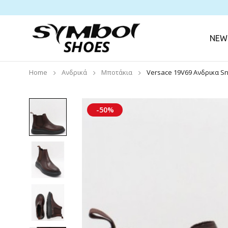
NEW 
Home
Ανδρικά
Μποτάκια
Versace 19V69 Ανδρικα S
-50%