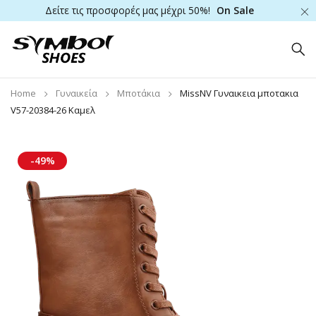
Δείτε τις προσφορές μας μέχρι 50%!
On Sale
Home
Γυναικεία
Μποτάκια
MissNV Γυναικεια μποτακια
V57-20384-26 Καμελ
-49%