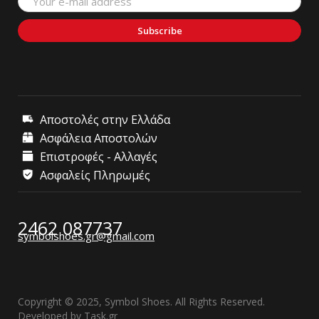
Subscribe
Αποστολές στην Ελλάδα
Ασφάλεια Αποστολών
Επιστροφές - Αλλαγές
Ασφαλείς Πληρωμές
2462 087737
symbolshoes.gr@gmail.com
Copyright © 2025, Symbol Shoes. All Rights Reserved.
Developed by
Task.gr