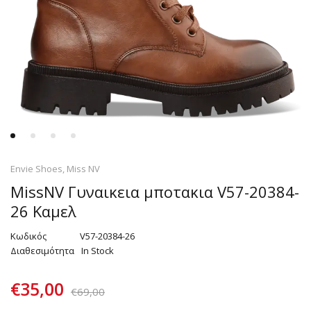
Envie Shoes
,
Miss NV
MissNV Γυναικεια μποτακια V57-20384-
26 Καμελ
Κωδικός
V57-20384-26
Διαθεσιμότητα
In Stock
€
35,00
€
69,00