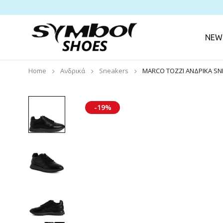
NEW 
Home
Ανδρικά
Sneakers
MARCO TOZZI ΑΝΔΡΙΚΑ SNE
-19%