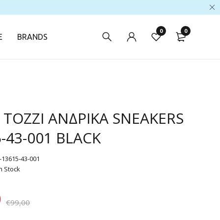
0
0
E
BRANDS
TOZZI ΑΝΔΡΙΚΑ SNEAKERS
5-43-001 BLACK
-13615-43-001
n Stock
0
€
99,00