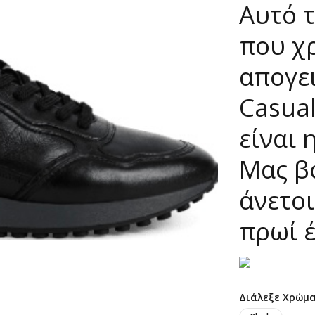
Αυτό τ
που χρ
απογει
Casual
είναι 
Μας β
άνετοι
πρωί 
Διάλεξε Χρώμ