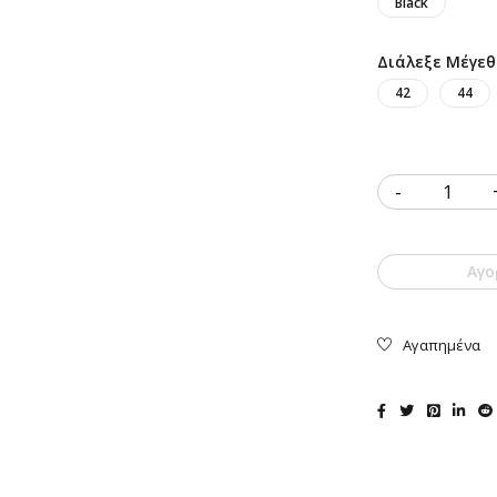
Black
Διάλεξε Μέγεθ
42
44
Quantity
Αγο