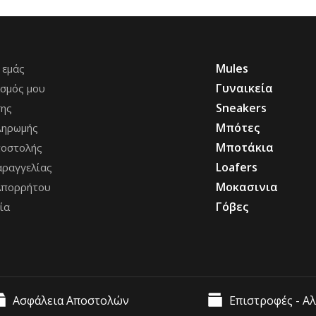
Mules
 εμάς
Γυναικεία
σμός μου
Sneakers
σης
Μπότες
ληρωμής
Μποτάκια
ποστολής
Loafers
ραγγελίας
Μοκασινια
Απορρήτου
Γόβες
ία
Ασφάλεια Αποστολών
Επιστροφές - Α