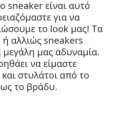
ο sneaker είναι αυτό
ειαζόμαστε για να
ώσουμε το look μας! Τα
 ή αλλιώς sneakers
η μεγάλη μας αδυναμία.
οηθάει να είμαστε
 και στυλάτοι από το
έως το βράδυ.
α