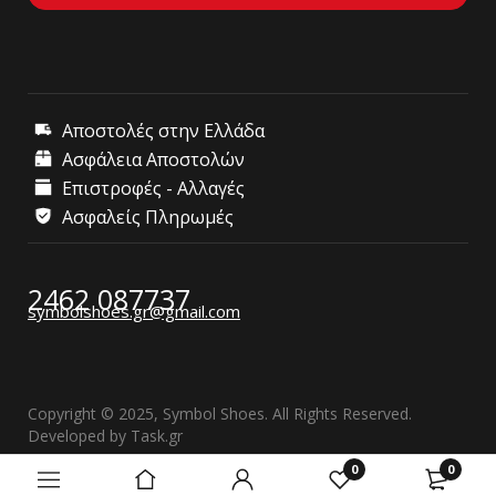
Αποστολές στην Ελλάδα
Ασφάλεια Αποστολών
Επιστροφές - Αλλαγές
Ασφαλείς Πληρωμές
2462 087737
symbolshoes.gr@gmail.com
Copyright © 2025, Symbol Shoes. All Rights Reserved.
Developed by
Task.gr
0
0