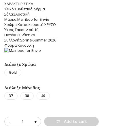
ΧΑΡΑΚΤΗΡΙΣΤΙΚΑ
Υλικό:Συνθετικό Δέρμα
Σόλα:Ελαστική
Μάρκα:Mairiboo for Envie
Χρώμα Κατασκευαστή:ΧΡΥΣΟ
Ύψος Τακουνιού:10
Πατάκι:Συνθετικό
Συλλογή:Spring-Summer 2026
Φόρμα:Κανονική
Διάλεξε Χρώμα
Gold
Διάλεξε Μέγεθος
37
38
40
Quantity
Add to cart