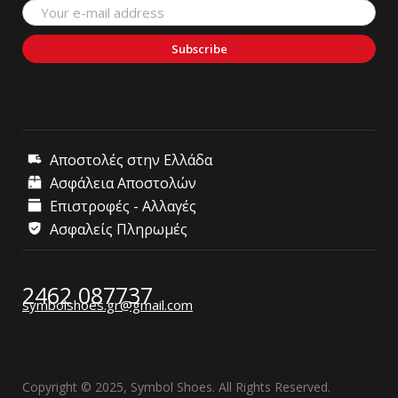
Subscribe
Αποστολές στην Ελλάδα
Ασφάλεια Αποστολών
Επιστροφές - Αλλαγές
Ασφαλείς Πληρωμές
2462 087737
symbolshoes.gr@gmail.com
Copyright © 2025, Symbol Shoes. All Rights Reserved.