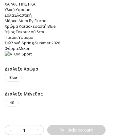
ΧΑΡΑΚΤΗΡΙΣΤΙΚΑ
Υλικό:Υφασμα
Σόλα:Ελαστική
Μάρκα:Atom By Fluchos
Χρώμα Κατασκευαστή:Blue
Ύψος Τακουνιού:5cm
Πατάκι:Υφασμα
Συλλογή:Spring-Summer 2026
Φόρμα:Μικρη
Διάλεξε Χρώμα
Blue
Διάλεξε Μέγεθος
43
Quantity
Add to cart