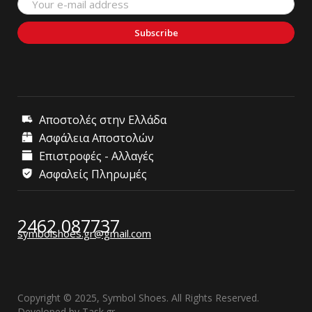
Subscribe
Αποστολές στην Ελλάδα
Ασφάλεια Αποστολών
Επιστροφές - Αλλαγές
Ασφαλείς Πληρωμές
2462 087737
symbolshoes.gr@gmail.com
Copyright © 2025, Symbol Shoes. All Rights Reserved.
Developed by
Task.gr